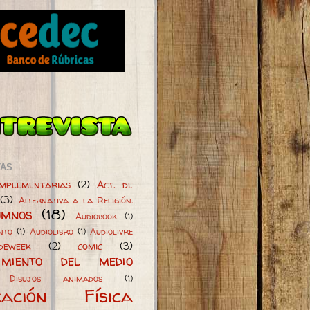
TAS
mplementarias
(2)
Act. de
(3)
Alternativa a la Religión.
umnos
(18)
Audiobook
(1)
nto
(1)
Audiolibro
(1)
Audiolivre
deweek
(2)
comic
(3)
cimiento del medio
Dibujos animados
(1)
cación Física