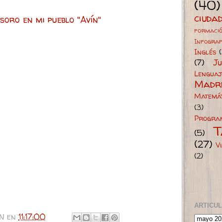
(40)
ciuda
soro en mi pueblo "Avín"
formaci
Infograf
Inglés
(7)
Ju
Lengua
Madre
Matemát
(3)
Progra
T
(5)
(27)
V
(2)
ARTICU
N
en
11:17:00