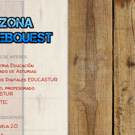
S DE INTERES
eria Educación
pado de Asturias
ios Digitales EDUCASTUR
el profesorado
STUR
TIC
EDUCATIVOS
uela 2.0
ca