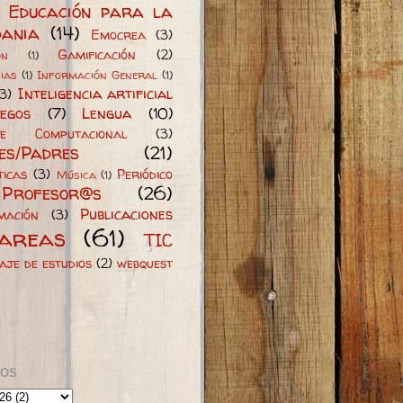
Educación para la
dania
(14)
Emocrea
(3)
Gamificación
(2)
ón
(1)
ias
(1)
Información General
(1)
Inteligencia artificial
(3)
egos
(7)
Lengua
(10)
je Computacional
(3)
s/Padres
(21)
icas
(3)
Periódico
Música
(1)
Profesor@s
(26)
Publicaciones
mación
(3)
areas
(61)
TIC
iaje de estudios
(2)
webquest
LOS