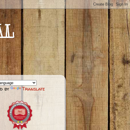
AL
d by
Translate